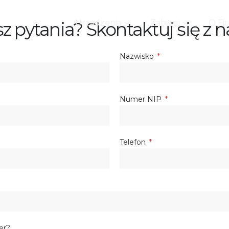
Urządzenia
Zabiegi
O Fi
z pytania? Skontaktuj się z n
Nazwisko
Numer NIP
Telefon
er?