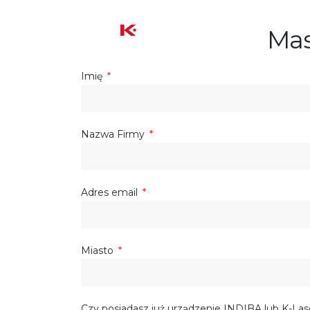
Mas
Imię
Nazwa Firmy
Adres email
Miasto
Czy posiadasz już urządzenie INDIBA lub K-Las