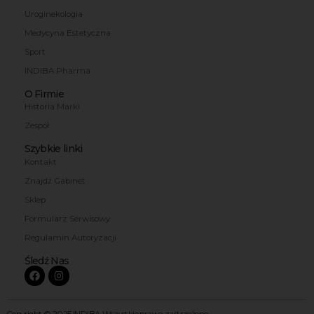
Uroginekologia
Medycyna Estetyczna
Sport
INDIBA Pharma
O Firmie
Historia Marki
Zespół
Szybkie linki
Kontakt
Znajdź Gabinet
Sklep
Formularz Serwisowy
Regulamin Autoryzacji
Śledź Nas