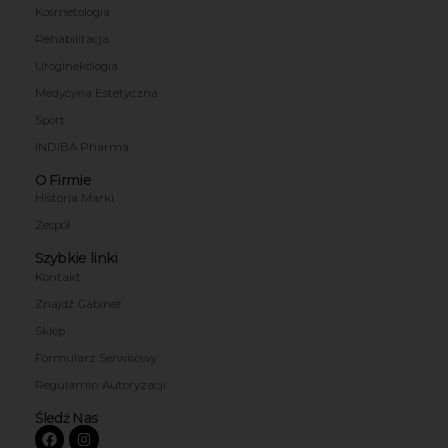
Kosmetologia
Rehabilitacja
Uroginekologia
Medycyna Estetyczna
Sport
INDIBA Pharma
O Firmie
Historia Marki
Zespół
Szybkie linki
Kontakt
Znajdź Gabinet
Sklep
Formularz Serwisowy
Regulamin Autoryzacji
Śledź Nas