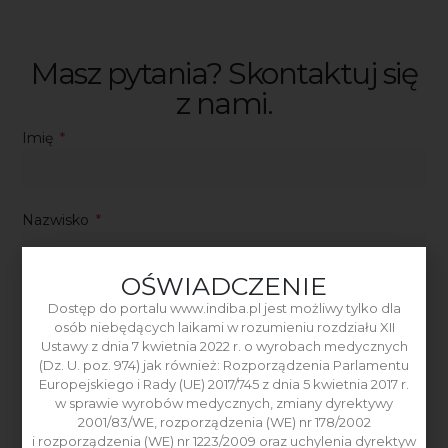
Masz pytania? Skontaktuj się
z nami.
Imię
Nazwisko
OŚWIADCZENIE
Nazwa Firmy
Dostęp do portalu www.indiba.pl jest możliwy tylko dla
osób niebędących laikami w rozumieniu rozdziału XII
Ustawy z dnia 7 kwietnia 2022 r. o wyrobach medycznych
(Dz. U. poz. 974) jak również: Rozporządzenia Parlamentu
Numer NIP
Europejskiego i Rady (UE) 2017/745 z dnia 5 kwietnia 2017 r.
w sprawie wyrobów medycznych, zmiany dyrektywy
2001/83/WE, rozporządzenia (WE) nr 178/2002
i rozporządzenia (WE) nr 1223/2009 oraz uchylenia dyrektyw